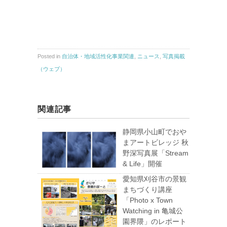
Posted in
自治体・地域活性化事業関連
,
ニュース
,
写真掲載
（ウェブ）
関連記事
静岡県小山町でおや
まアートビレッジ 秋
野深写真展「Stream
& Life」開催
愛知県刈谷市の景観
まちづくり講座
「Photo x Town
Watching in 亀城公
園界隈」のレポート