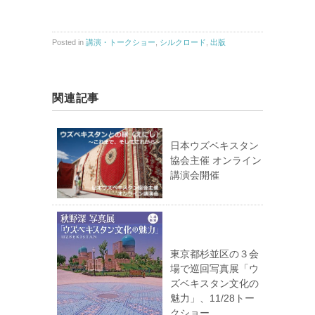
Posted in
講演・トークショー
,
シルクロード
,
出版
関連記事
日本ウズベキスタン
協会主催 オンライン
講演会開催
東京都杉並区の３会
場で巡回写真展「ウ
ズベキスタン文化の
魅力」、11/28トー
クショー