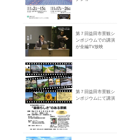
第７回益田市景観シ
ンポジウムでの講演
が全編TV放映
第７回益田市景観シ
ンポジウムにて講演