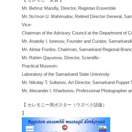
Mr. Behruz Marufiy, Director, Registan Ensemble
Mr. Nu’mon U. Mahmudov, Retired Director General, S
Vice-
Chairman of the Advisory Council at the Department of C
Mr. Anatoliy I. Ionesov, Founder and Curator, Samarkandi
Mr. Akbar Fozilov, Chairman, Samarkand Regional Branch
Mr. Rahim Qayumov, Director, Scientific-
Practical Museum-
Laboratory of the Samarkand State University
Mr. Nikolay T. Sultanov, Art Director, Samarkand Puppet 
Mr. Alexander I. Kharitonov, Professional Photographer 
【 セレモニー用ポスター（ウズベク語版）
】