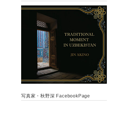
写真家・秋野深 FacebookPage