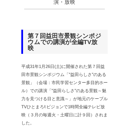
演・放映
第７回益田市景観シンポジ
ウムでの講演が全編TV放
映
平成31年1月26日(土)に開催された第７回益
田市景観シンポジウム「”益田らしさ”のある
景観」（会場：市民学習センター多目的ホー
ル）での講演「”益田らしさ”のある景観～魅
力を見つける目と意識～」が地元のケーブル
TVひとまろﾋビジョンで1時間全編テレビ放
映（３月の毎週火・土曜日に計９回）されま
した。