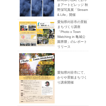
まアートビレッジ 秋
野深写真展「Stream
& Life」開催
愛知県刈谷市の景観
まちづくり講座
「Photo x Town
Watching in 亀城公
園界隈」のレポート
リリース
愛知県刈谷市にて、
かりや景観まちづく
り講座開催