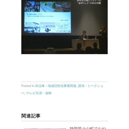
Posted in
自治体・地域活性化事業関連
,
講演・トークショ
ー
,
テレビ出演・放映
関連記事
静岡県小山町でおや