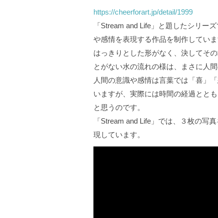
https://cheerforart.jp/detail/1999
「Stream and Life」と題し
や感情を表現する作品を制作していま
はっきりとした形がなく、決してその
とがない水の流れの様は、まさに人間
人間の意識や感情は言葉では「喜」「
いますが、実際には時間の経過ととも
と思うのです。
「Stream and Life」では、
現しています。
動
画
プ
レ
ー
ヤ