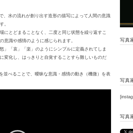
たシリーズで、水の流れが創り出す造形の描写によって人間の意識
す。
場にとどまることなく、二度と同じ状態を繰り返すこ
写真家
の意識や感情のように感じられます。
怒」「哀」「楽」のようにシンプルに定義されてしま
に変化し、はっきりと自覚することすら難しいものだ
３枚の写真を並べることで、曖昧な意識・感情の動き（機微）を表
写真家
[insta
写真家