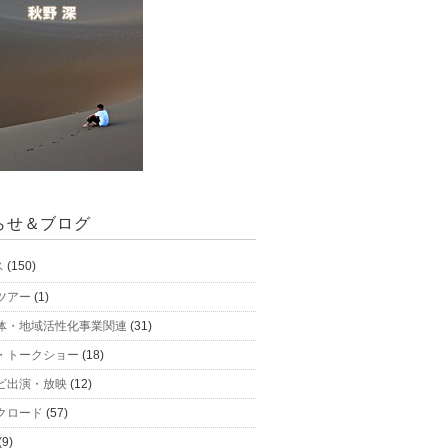
らせ＆ブログ
ス
(150)
ツアー
(1)
体・地域活性化事業関連
(31)
・トークショー
(18)
ビ出演・放映
(12)
クロード
(57)
(9)