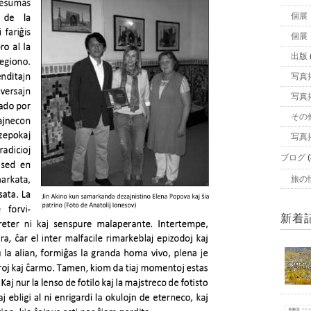
個展
個展
出版
写真
写真
その
写真
ブログ
(
旅の
新着