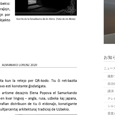
お知
ニュー
撮影
自治
講演
テレ
シル
受賞