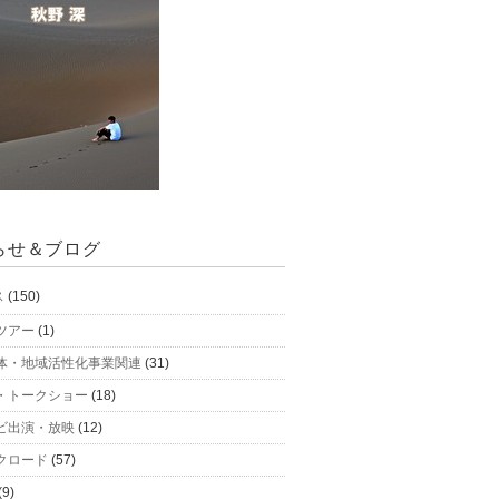
らせ＆ブログ
ス
(150)
ツアー
(1)
体・地域活性化事業関連
(31)
・トークショー
(18)
ビ出演・放映
(12)
クロード
(57)
(9)