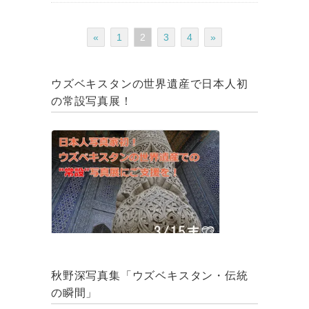
«
1
2
3
4
»
ウズベキスタンの世界遺産で日本人初
の常設写真展！
秋野深写真集「ウズベキスタン・伝統
の瞬間」